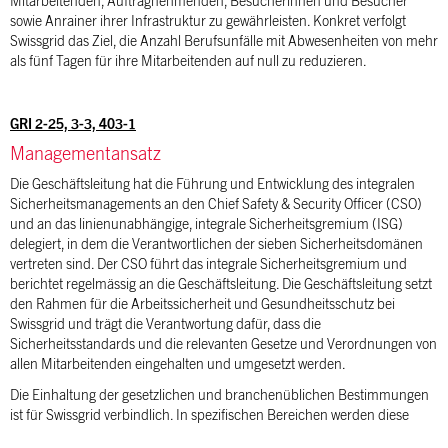
Mitarbeitenden, Auftragnehmenden, Besucherinnen und Besucher
sowie Anrainer ihrer Infrastruktur zu gewährleisten. Konkret verfolgt
Swissgrid das Ziel, die Anzahl Berufsunfälle mit Abwesenheiten von mehr
als fünf Tagen für ihre Mitarbeitenden auf null zu reduzieren.
GRI 2-25, 3-3, 403-1
Managementansatz
Die Geschäftsleitung hat die Führung und Entwicklung des integralen
Sicherheitsmanagements an den Chief Safety & Security Officer (CSO)
und an das linienunabhängige, integrale Sicherheitsgremium (ISG)
delegiert, in dem die Verantwortlichen der sieben Sicherheitsdomänen
vertreten sind. Der CSO führt das integrale Sicherheitsgremium und
berichtet regelmässig an die Geschäftsleitung. Die Geschäftsleitung setzt
den Rahmen für die Arbeitssicherheit und Gesundheitsschutz bei
Swissgrid und trägt die Verantwortung dafür, dass die
Sicherhe
itsstandards und die relevanten Gesetze und Verordnungen von
allen Mitarbeitenden eingehalten und umgesetzt werden.
Die Einhaltung der gesetzlichen und branchenüblichen Bestimmungen
ist für Swissgrid verbindlich. In spezifischen Bereichen werden diese
durch darüber hinausgehende, unternehmensweite Standards ergänzt.