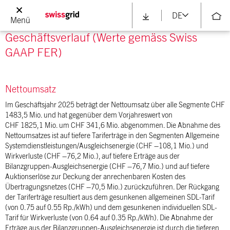
DE
Menü
GRI 201-1
Geschäftsverlauf (Werte gemäss Swiss
GAAP FER)
Nettoumsatz
Im Geschäftsjahr 2025 beträgt der Nettoumsatz über alle Segmente CHF
1483,5 Mio. und hat gegenüber dem Vorjahreswert von
CHF 1825,1 Mio. um CHF 341,6 Mio. abgenommen. Die Abnahme des
Nettoumsatzes ist auf tiefere Tariferträge in den Segmenten Allgemeine
Systemdienstleistungen/Ausgleichsenergie (CHF –108,1 Mio.) und
Wirkverluste (CHF –76,2 Mio.), auf tiefere Erträge aus der
Bilanzgruppen-Ausgleichsenergie (CHF –76,7 Mio.) und auf tiefere
Auktionserlöse zur Deckung der anrechenbaren Kosten des
Übertragungsnetzes (CHF –70,5 Mio.) zurückzuführen. Der Rückgang
der Tariferträge resultiert aus dem gesunkenen allgemeinen SDL-Tarif
(von 0.75 auf 0.55 Rp./kWh) und dem gesunkenen individuellen SDL-
Tarif für Wirkverluste (von 0.64 auf 0.35 Rp./kWh). Die Abnahme der
Erträge aus der Bilanzgruppen-Ausgleichsenergie ist durch die tieferen