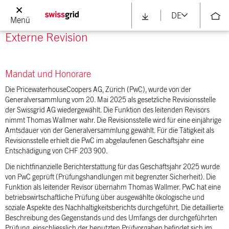
DE
Menü
GRI 2-5
Externe Revision
Mandat und Honorare
Die PricewaterhouseCoopers AG, Zürich (PwC), wurde von der
Generalversammlung vom 20. Mai 2025 als gesetzliche Revisionsstelle
der Swissgrid AG wiedergewählt. Die Funktion des leitenden Revisors
nimmt Thomas Wallmer wahr. Die Revisionsstelle wird für eine einjährige
Amtsdauer von der Generalversammlung gewählt. Für die Tätigkeit als
Revisionsstelle erhielt die PwC im abgelaufenen Geschäftsjahr eine
Entschädigung von CHF 203 900.
Die nichtfinanzielle Berichterstattung für das Geschäftsjahr 2025 wurde
von PwC geprüft (Prüfungshandlungen mit begrenzter Sicherheit). Die
Funktion als leitender Revisor übernahm Thomas Wallmer. PwC hat eine
betriebswirtschaftliche Prüfung über ausgewählte ökologische und
soziale Aspekte des Nachhaltigkeitsberichts durchgeführt. Die detaillierte
Beschreibung des Gegenstands und des Umfangs der durchgeführten
Prüfung, einschliesslich der benutzten Prüfvorgaben befindet sich im