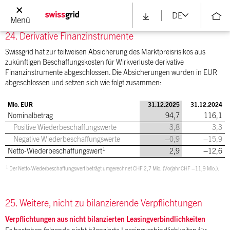
einbezahlten Namenaktien mit einem Nominalwert von je CHF 1.
DE
Menü
24. Derivative Finanzinstrumente
Swissgrid hat zur teilweisen Absicherung des Marktpreisrisikos aus
zukünftigen Beschaffungskosten für Wirkverluste derivative
Finanzinstrumente abgeschlossen. Die Absicherungen wurden in EUR
abgeschlossen und setzen sich wie folgt zusammen:
Mio. EUR
31.12.2025
31.12.2024
Nominalbetrag
94,7
116,1
Positive Wiederbeschaffungswerte
3,8
3,3
Negative Wiederbeschaffungswerte
–0,9
–15,9
1
Netto-Wiederbeschaffungswert
2,9
–12,6
1
Der Netto-Wiederbeschaffungswert beträgt umgerechnet CHF 2,7 Mio. (Vorjahr CHF –11,9 Mio.).
25. Weitere, nicht zu bilanzierende Verpflichtungen
Verpflichtungen aus nicht bilanzierten Leasingverbindlichkeiten