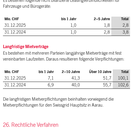
Es bestehen folgende nicht bilanzierte Leasingverbindlichkeiten für
Fahrzeuge und Bürogeräte:
Mio. CHF
bis 1 Jahr
2–5 Jahre
Total
31.12.2025
1,0
1,8
2,8
31.12.2024
1,0
2,8
3,8
Langfristige Mietverträge
Es bestehen mit mehreren Parteien langjährige Mietverträge mit fest
vereinbarten Laufzeiten. Daraus resultieren folgende Verpflichtungen:
Mio. CHF
bis 1 Jahr
2–10 Jahre
Über 10 Jahre
Total
31.12.2025
7,1
41,3
51,7
100,1
31.12.2024
6,9
40,0
55,7
102,6
Die langfristigen Mietverpflichtungen beinhalten vorwiegend die
Mietverpflichtungen für den Swissgrid Hauptsitz in Aarau.
26. Rechtliche Verfahren