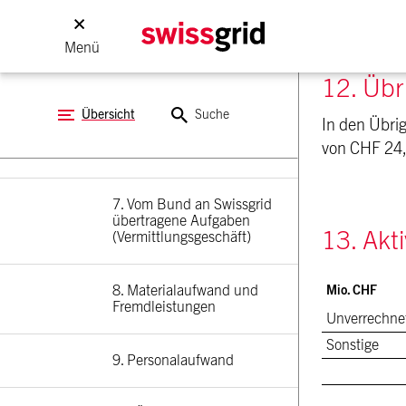
4. Nettoumsatz
Menü
12. Übr
5. Übriger Betriebsertrag
Übersicht
Suche
In den Übri
von CHF 24,
6. Beschaffungsaufwand
7. Vom Bund an Swissgrid 
übertragene Aufgaben 
13. Ak
(Vermittlungsgeschäft)
8. Materialaufwand und 
Mio. CHF
Fremdleistungen
Unverrechnet
Sonstige
9. Personalaufwand