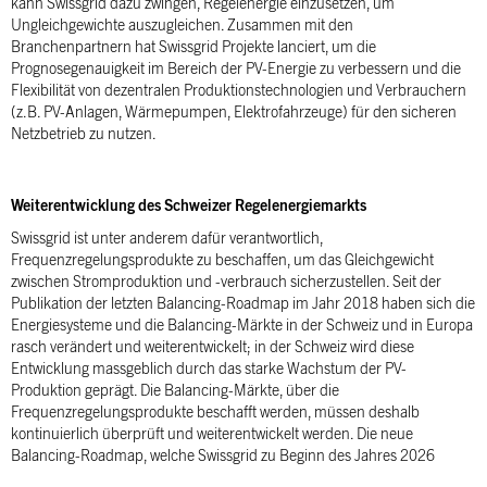
kann Swissgrid dazu zwingen, Regelenergie einzusetzen, um
Ungleichgewichte auszugleichen. Zusammen mit den
Branchenpartnern hat Swissgrid Projekte lanciert, um die
Prognosegenauigkeit im Bereich der PV-Energie zu verbessern und die
Flexibilität von dezentralen Produktionstechnologien und Verbrauchern
(z.B. PV-Anlagen, Wärmepumpen, Elektrofahrzeuge) für den sicheren
Netzbetrieb zu nutzen.
Weiterentwicklung des Schweizer Regelenergiemarkts
Swissgrid ist unter anderem dafür verantwortlich,
Frequenzregelungsprodukte zu beschaffen, um das Gleichgewicht
zwischen Stromproduktion und -verbrauch sicherzustellen. Seit der
Publikation der letzten Balancing-Roadmap im Jahr 2018 haben sich die
Energiesysteme und die Balancing-Märkte in der Schweiz und in Europa
rasch verändert und weiterentwickelt; in der Schweiz wird diese
Entwicklung massgeblich durch das starke Wachstum der PV-
Produktion geprägt. Die Balancing-Märkte, über die
Frequenzregelungsprodukte beschafft werden, müssen deshalb
kontinuierlich überprüft und weiterentwickelt werden. Die neue
Balancing-Roadmap, welche Swissgrid zu Beginn des Jahres 2026
publiziert, beschreibt die Herausforderungen und die Lösungsansätze