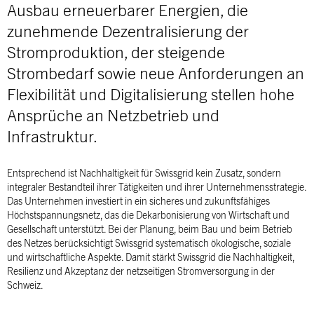
Ausbau
erneuerbarer
Energien
, die
zunehmende
Dezentralisierung
der
Stromproduktion
, der
steigende
Strombedarf
sowie
neue
Anforderungen
an
Flexibilität
und
Digitalisierung
stellen
hohe
Ansprüche
an
Netzbetrieb
und
Infrastruktur
.
Entsprechend
ist
Nachhaltigkeit
für
Swissgrid
kein
Zusatz
,
sondern
integraler
Bestandteil
ihrer
Tätigkeiten
und
ihrer
Unternehmensstrategie
.
Das
Unternehmen
investiert
in
ein
sicheres
und
zukunftsfähiges
Höchstspannungsnetz
, das die
Dekarbonisierung
von
Wirtschaft
und
Gesellschaft
unterstützt
. Bei der
Planung
,
beim
Bau und
beim
Betrieb
des
Netzes
berücksichtigt
Swissgrid
systematisch
ökologische
,
soziale
und
wirtschaftliche
Aspekte
. Damit
stärkt
Swissgrid
die
Nachhaltigkeit
,
Resilienz
und
Akzeptanz
der
netzseitigen
Stromversorgung
in der
Schweiz.