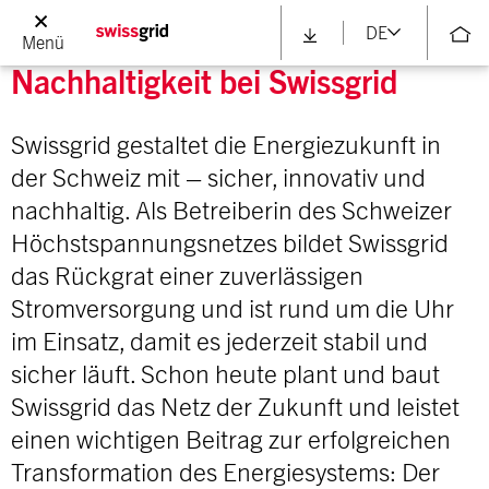
DE
Menü
Nachhaltigkeit bei Swissgrid
Swissgrid
gestaltet
die
Energiezukunft
in
der Schweiz
mit
–
sicher
,
innovativ
und
nachhaltig
. Als
Betreiberin
des Schweizer
Höchstspannungsnetzes
bildet
Swissgrid
das
Rückgrat
einer
zuverlässigen
Stromversorgung
und
ist
rund
um die Uhr
im
Einsatz
,
damit
es
jederzeit
stabil
und
sicher
läuft
. Schon
heute
plant und
baut
Swissgrid
das Netz der Zukunft und
leistet
einen
wichtigen
Beitrag
zur
erfolgreichen
Transformation des
Energiesystems
: Der